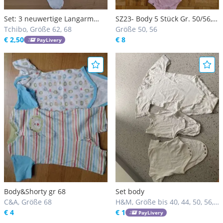
Set: 3 neuwertige Langarm
SZ23- Body 5 Stück Gr. 50/56,
Wickelbodies 62/68
Tchibo, Größe 62, 68
Mädchen, Bodies
Größe 50, 56
Doppelgröße
€ 2,50
€ 8
PayLivery
Body&Shorty gr 68
Set body
C&A, Größe 68
H&M, Größe bis 40, 44, 50, 56,
€ 4
62, 68, 74, 80, 86, 92, 98, 104,
€ 1
PayLivery
110, 116, 122, 128, 134, 140