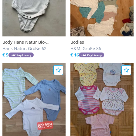
Body Hans Natur Bio-
Bodies
Baumwolle Gr. 62/68
Hans Natur, Größe 62
H&M, Größe 86
€ 5
€ 16
PayLivery
PayLivery