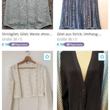
Strickgilet; Gilet; Weste ohne
Gilet aus Strick; Umhang;
Ärmel
Größe 38 / S
Unikat; Weste
Größe 36 / S
€ 14
€ 19
PayLivery
PayLivery