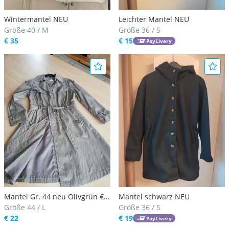
Wintermantel NEU
Leichter Mantel NEU
Größe 40 / M
Größe 36 / S
€ 35
€ 15
PayLivery
Mantel Gr. 44 neu Olivgrün €
Mantel schwarz NEU
22.00
Größe 44 / L
Größe 36 / S
€ 22
€ 19
PayLivery