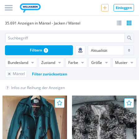
Einloggen
35.691 Anzeigen in Mäntel - Jacken / Mäntel
Filtern
1
Bundesland
Zustand
Farbe
Größe
Muster
Mäntel
Filter zurücksetzen
Infos zur Reihung der Anzeigen