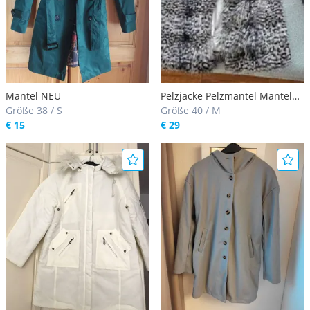
Mantel NEU
Pelzjacke Pelzmantel Mantel
Größe 38 / S
grau Schwarz
Größe 40 / M
€ 15
€ 29