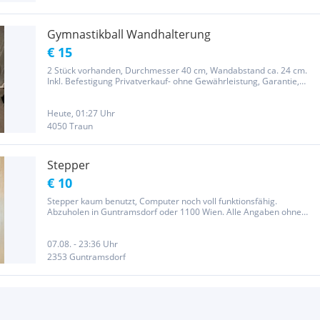
Gymnastikball Wandhalterung
€ 15
2 Stück vorhanden, Durchmesser 40 cm, Wandabstand ca. 24 cm.
Inkl. Befestigung Privatverkauf- ohne Gewährleistung, Garantie,
Preis pro Stück, NP ca. 40€
Heute, 01:27 Uhr
4050 Traun
Stepper
€ 10
Stepper kaum benutzt, Computer noch voll funktionsfähig.
Abzuholen in Guntramsdorf oder 1100 Wien. Alle Angaben ohne
Gewähr, keine Rückgabe möglich, da Privatverkauf.
07.08. - 23:36 Uhr
2353 Guntramsdorf