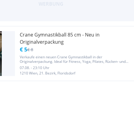
Crane Gymnastikball 85 cm - Neu in
Originalverpackung
€ 5
€ 8
Verkaufe einen neuen Crane Gymnastikball in der
Originalverpackung. Ideal für Fitness, Yoga, Pilates, Rücken- und
Gleichgewichtstraining oder als Sitzball fürs Büro. Details: * Marke:
07.08. - 23:10 Uhr
Crane * Zustand: Neu, originalverpackt * Durchmesser: 85 cm *
1210 Wien, 21. Bezirk, Floridsdorf
Farbe:...