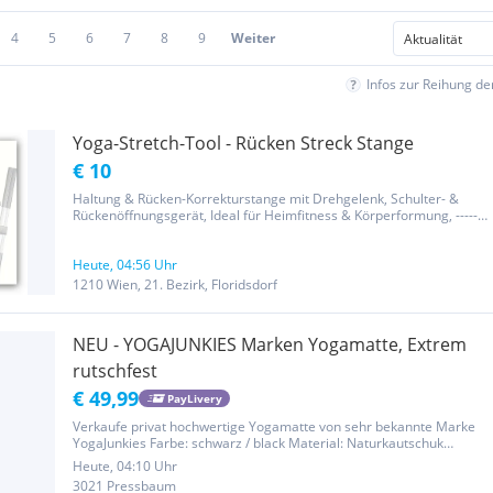
4
5
6
7
8
9
Weiter
Infos zur Reihung d
Yoga-Stretch-Tool - Rücken Streck Stange
€ 10
Haltung & Rücken-Korrekturstange mit Drehgelenk, Schulter- &
Rückenöffnungsgerät, Ideal für Heimfitness & Körperformung, -------
BITTE keine Mails mit "was ist letzte Preis?" Bei XY kostet das aber
xx € > dann kauft dort oder "zahle xx € - komme holen"...
Heute, 04:56 Uhr
1210 Wien, 21. Bezirk, Floridsdorf
NEU - YOGAJUNKIES Marken Yogamatte, Extrem
rutschfest
€ 49,99
PayLivery
Verkaufe privat hochwertige Yogamatte von sehr bekannte Marke
YogaJunkies Farbe: schwarz / black Material: Naturkautschuk
Extrem rutschfest Abmessung: ca. 183 x 66 cm Dicke ca. 0,5 cm
Heute, 04:10 Uhr
Gewicht: ca. 2,6 kg Neupreis: ca. 80 EUR Absolut NEUwertiger
3021 Pressbaum
Zustand...