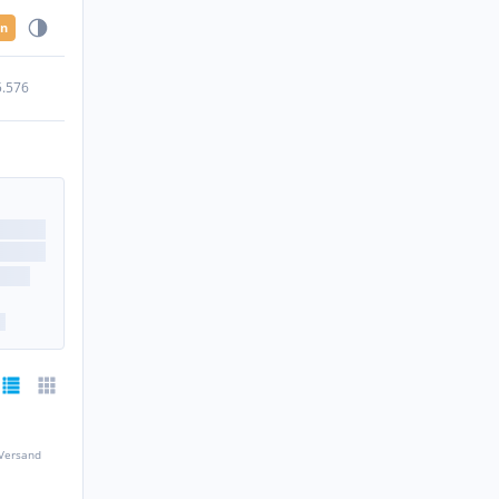
en
5.576
 Versand