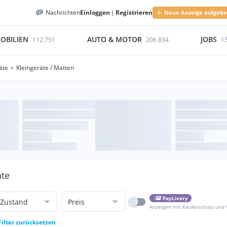
Nachrichten
Einloggen
|
Registrieren
Neue Anzeige aufgeb
OBILIEN
AUTO & MOTOR
JOBS
112.751
206.834
1
äte
Kleingeräte / Matten
äte
PayLivery
Zustand
Preis
Anzeigen mit Käuferschutz und
Filter zurücksetzen