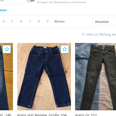
Anzeigen mit Käuferschutz und Versand
etzen
4
5
6
7
8
9
Weiter
Infos zur Reihung d
gr. 146
Jeans von Review, Größe 104
Jeans Gr 152