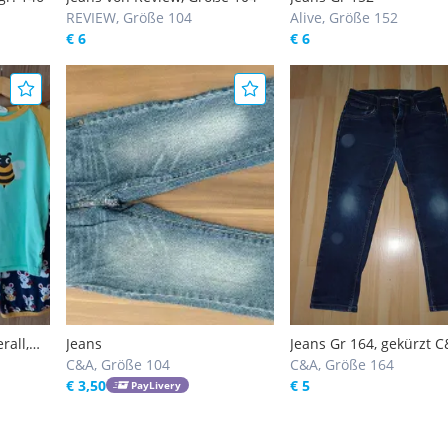
REVIEW, Größe 104
Alive, Größe 152
€ 6
€ 6
rall,
Jeans
Jeans Gr 164, gekürzt 
C&A, Größe 104
C&A, Größe 164
€ 3,50
€ 5
PayLivery