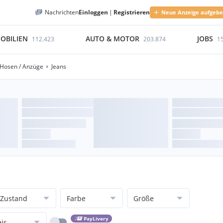
Nachrichten
Einloggen
|
Registrieren
Neue Anzeige aufgeb
OBILIEN
AUTO & MOTOR
JOBS
112.423
203.874
1
Hosen / Anzüge
Jeans
Zustand
Farbe
Größe
PayLivery
eis