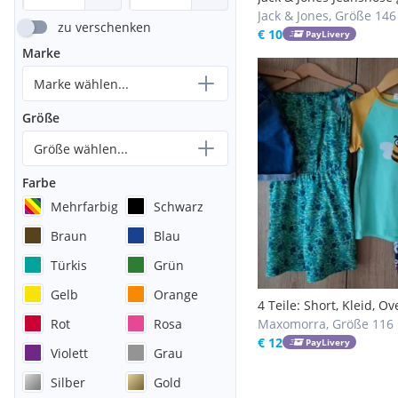
Jack & Jones, Größe 146
zu verschenken
€ 10
PayLivery
Marke
Marke wählen...
Größe
Größe wählen...
Farbe
Mehrfarbig
Schwarz
Braun
Blau
Türkis
Grün
Gelb
Orange
4 Teile: Short, Kleid, Ove
Rot
Rosa
Shirt
Maxomorra, Größe 116
€ 12
PayLivery
Violett
Grau
Silber
Gold