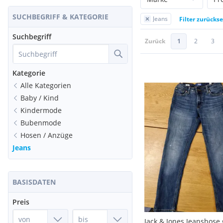
SUCHBEGRIFF & KATEGORIE
Jeans
Filter zurücks
Suchbegriff
Zurück
1
2
3
Kategorie
Alle Kategorien
Baby / Kind
Kindermode
Bubenmode
Hosen / Anzüge
Jeans
BASISDATEN
Preis
Jack & Jones Jeanshose 