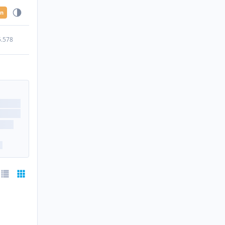
en
5.578