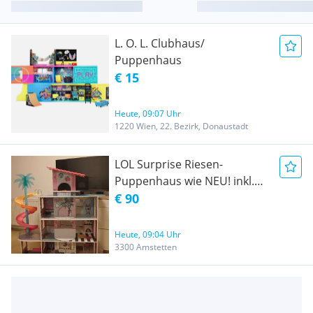
L. O. L. Clubhaus/
Puppenhaus
€ 15
Heute, 09:07 Uhr
1220 Wien, 22. Bezirk, Donaustadt
LOL Surprise Riesen-
Puppenhaus wie NEU! inkl.
toller Einrichtung und Luxus-
€ 90
Auto
Heute, 09:04 Uhr
3300 Amstetten