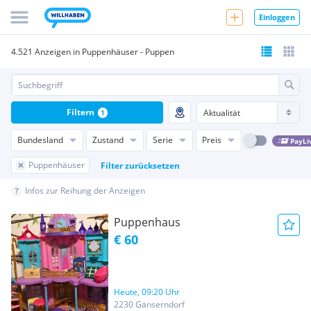
Einloggen
4.521 Anzeigen in Puppenhäuser - Puppen
Filtern
1
Bundesland
Zustand
Serie
Preis
PayLi
Puppenhäuser
Filter zurücksetzen
Infos zur Reihung der Anzeigen
Puppenhaus
€ 60
Heute, 09:20 Uhr
2230 Gänserndorf