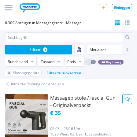
Einloggen
6.309 Anzeigen in Massagegeräte - Massage
Filtern
1
Bundesland
Zustand
Preis
PayLivery
Massagegeräte
Filter zurücksetzen
Infos zur Reihung der Anzeigen
Massagepistole / fascial Gun
- Originalverpackt
€ 35
06.08. - 23:16 Uhr
1020 Wien, 02. Bezirk, Leopoldstadt