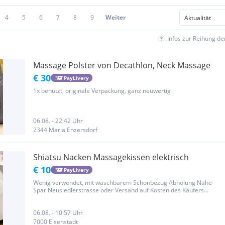
4
5
6
7
8
9
Weiter
Infos zur Reihung d
Massage Polster von Decathlon, Neck Massage
€ 30
PayLivery
1x benutzt, originale Verpackung, ganz neuwertig
06.08. - 22:42 Uhr
2344 Maria Enzersdorf
Shiatsu Nacken Massagekissen elektrisch
€ 10
PayLivery
Wenig verwendet, mit waschbarem Schonbezug Abholung Nähe
Spar Neusiedlerstrasse oder Versand auf Kosten des Käufers
möglich
06.08. - 10:57 Uhr
7000 Eisenstadt