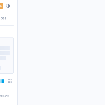
en
5.598
 Versand