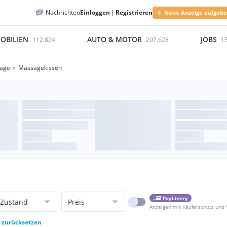
Nachrichten
Einloggen
|
Registrieren
Neue Anzeige aufgeb
OBILIEN
AUTO & MOTOR
JOBS
112.824
207.628
1
age
Massagekissen
PayLivery
Zustand
Preis
Anzeigen mit Käuferschutz und
r zurücksetzen