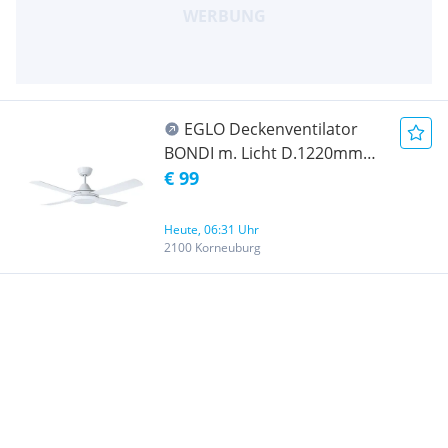
EGLO Deckenventilator
BONDI m. Licht D.1220mm
1x20W 1936LM 3+4+5000K
€ 99
ABS weiss matt hagebau
Fetter
Heute, 06:31 Uhr
2100 Korneuburg