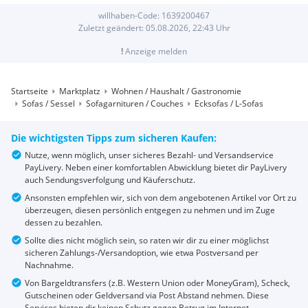
willhaben-Code:
1639200467
Zuletzt geändert:
05.08.2026, 22:43
Uhr
!
Anzeige melden
Startseite
Marktplatz
Wohnen / Haushalt / Gastronomie
Sofas / Sessel
Sofagarnituren / Couches
Ecksofas / L-Sofas
Die wichtigsten Tipps zum sicheren Kaufen:
Nutze, wenn möglich, unser sicheres Bezahl- und Versandservice
PayLivery. Neben einer komfortablen Abwicklung bietet dir PayLivery
auch Sendungsverfolgung und Käuferschutz.
Ansonsten empfehlen wir, sich von dem angebotenen Artikel vor Ort zu
überzeugen, diesen persönlich entgegen zu nehmen und im Zuge
dessen zu bezahlen.
Sollte dies nicht möglich sein, so raten wir dir zu einer möglichst
sicheren Zahlungs-/Versandoption, wie etwa Postversand per
Nachnahme.
Von Bargeldtransfers (z.B. Western Union oder MoneyGram), Scheck,
Gutscheinen oder Geldversand via Post Abstand nehmen. Diese
Services bieten dir keinen Schutz gegen Betrug im Internet.