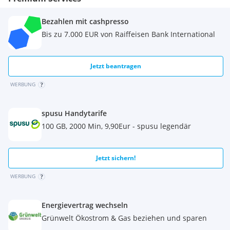
•
Weich
und angenehm
im Griff
•
Leicht zu reinigen
Bezahlen mit cashpresso
•
85.000 Scheuertouren
(hohe Abriebfestigkeit nach
Bis zu 7.000 EUR von Raiffeisen Bank International
Martindale-Test).
Details finden Sie auf unserer Website über den Link.
Jetzt beantragen
Besuchen Sie unsere Website SAAOHOME
*Folgen Sie uns auch auf Instagram, dort finden Sie viele
WERBUNG
reale Innenraumfotos mit unseren Möbeln.
Für eine bequemere Kommunikation
schreiben
Sie uns direkt
spusu Handytarife
auf WhatsApp unter der im Inserat angegebenen
100 GB, 2000 Min, 9,90Eur - spusu legendär
Telefonnummer.
Jetzt sichern!
WERBUNG
Energievertrag wechseln
Grünwelt Ökostrom & Gas beziehen und sparen