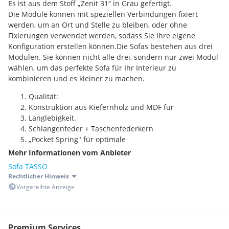
Es ist aus dem Stoff „Zenit 31“ in Grau gefertigt.
Die Module können mit speziellen Verbindungen fixiert
werden, um an Ort und Stelle zu bleiben, oder ohne
Fixierungen verwendet werden, sodass Sie Ihre eigene
Konfiguration erstellen können.Die Sofas bestehen aus drei
Modulen. Sie können nicht alle drei, sondern nur zwei Modul
wählen, um das perfekte Sofa für Ihr Interieur zu
kombinieren und es kleiner zu machen.
Qualität:
Konstruktion aus Kiefernholz und MDF für
Langlebigkeit.
Schlangenfeder + Taschenfederkern
„Pocket Spring" für optimale
Unterstützung.
Mehr Informationen vom Anbieter
Hochdichter Polyurethanschaum für weiches Sitzen.
Sofa TASSO
Rechtlicher Hinweis
Das Set enthält 2 Kissen (Armlehnenkissen).
Vorgereihte Anzeige
Stoff Zenit:
•
Mit Flor
(mit weicher, samtartiger Oberfläche)
•
Unterlage:
stabil und strapazierfähig
•
Kratzfest
(haustierfreundlich, geeignet für Katzen)
Premium Services