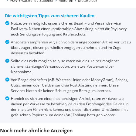
PKW-Ersatzteile / Zubehör
Motoren
Motorblock
Die wichtigsten Tipps zum sicheren Kaufen:
Nutze, wenn möglich, unser sicheres Bezahl- und Versandservice
PayLivery. Neben einer komfortablen Abwicklung bietet dir PayLivery
auch Sendungsverfolgung und Käuferschutz.
Ansonsten empfehlen wir, sich von dem angebotenen Artikel vor Ort zu
überzeugen, diesen persönlich entgegen zu nehmen und im Zuge
dessen zu bezahlen.
Sollte dies nicht möglich sein, so raten wir dir zu einer möglichst
sicheren Zahlungs-/Versandoption, wie etwa Postversand per
Nachnahme.
Von Bargeldtransfers (z.B. Western Union oder MoneyGram), Scheck,
Gutscheinen oder Geldversand via Post Abstand nehmen. Diese
Services bieten dir keinen Schutz gegen Betrug im Internet.
Handelt es sich um einen hochpreisigen Artikel, raten wir davon ab,
diesen per Vorkasse zu bezahlen, da du den Empfänger des Geldes in
den meisten Fällen nicht kennst und dieser dich unter Umständen mit
gefälschten Papieren um deine (An-)Zahlung betrügen könnte.
Noch mehr ähnliche Anzeigen