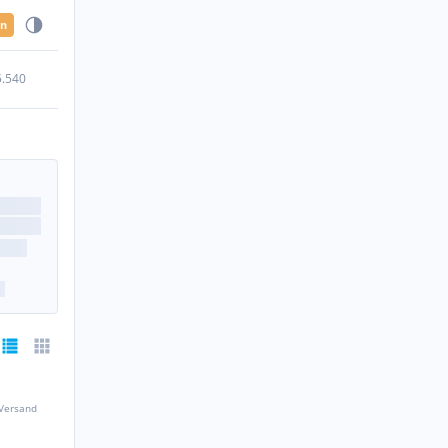
en
5.540
 Versand