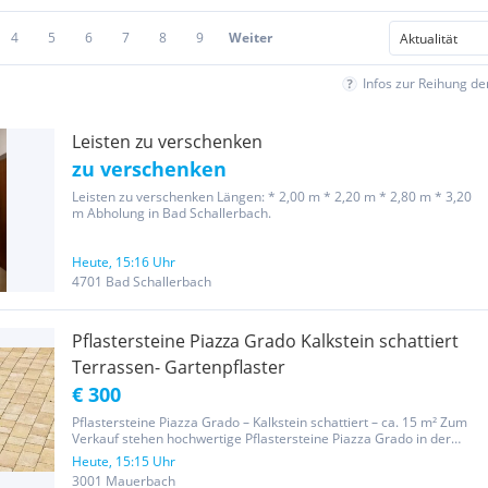
4
5
6
7
8
9
Weiter
Infos zur Reihung d
Leisten zu verschenken
zu verschenken
Leisten zu verschenken Längen: * 2,00 m * 2,20 m * 2,80 m * 3,20
m Abholung in Bad Schallerbach.
Heute, 15:16 Uhr
4701 Bad Schallerbach
Pflastersteine Piazza Grado Kalkstein schattiert
Terrassen- Gartenpflaster
€ 300
Pflastersteine Piazza Grado – Kalkstein schattiert – ca. 15 m² Zum
Verkauf stehen hochwertige Pflastersteine Piazza Grado in der
Farbe Kalkstein schattiert. Die Piazza Grado Pflastersteine
Heute, 15:15 Uhr
überzeugen durch ihre edle Natursteinoptik, die unterschiedlichen...
3001 Mauerbach