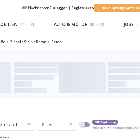
Nachrichten
Einloggen
|
Registrieren
Neue Anzeige aufgeb
OBILIEN
AUTO & MOTOR
JOBS
112.540
206.073
1
ffe
Ziegel / Stein / Beton
Beton
PayLivery
Zustand
Preis
Anzeigen mit Käuferschutz und
etzen