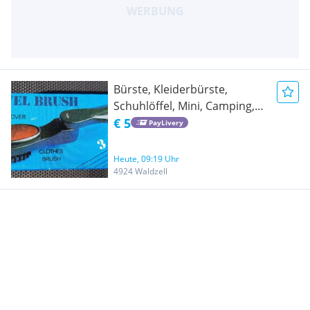
Bürste, Kleiderbürste,
Schuhlöffel, Mini, Camping,
Ferien, Freizeit,
€ 5
PayLivery
Heute, 09:19 Uhr
4924 Waldzell