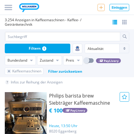
Einloggen
3.254 Anzeigen in Kaffeemaschinen - Kaffee- /
Getränketechnik
Filtern
1
Bundesland
Zustand
Preis
PayLivery
Kaffeemaschinen
Filter zurücksetzen
Infos zur Reihung der Anzeigen
Philips barista brew
Siebträger Kaffeemaschine
€ 100
PayLivery
Heute, 13:50 Uhr
8020 Eggenberg