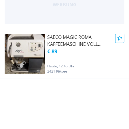
SAECO MAGIC ROMA
KAFFEEMASCHINE VOLL
FUNKTION, GEREINIGT UND
€ 89
ENTKALKT
Heute, 12:46 Uhr
2421 Kittsee