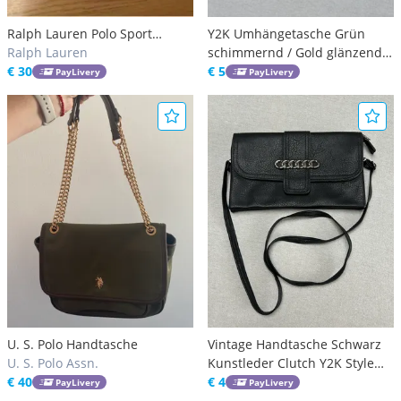
Ralph Lauren Polo Sport
Y2K Umhängetasche Grün
Tasche
Ralph Lauren
schimmernd / Gold glänzende
€ 30
Ketten Vintage 25x23 cm
€ 5
PayLivery
PayLivery
U. S. Polo Handtasche
Vintage Handtasche Schwarz
U. S. Polo Assn.
Kunstleder Clutch Y2K Style
€ 40
25x15cm
€ 4
PayLivery
PayLivery