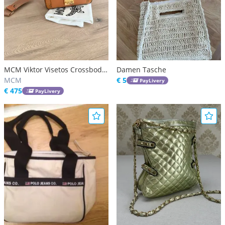
MCM Viktor Visetos Crossbody
Damen Tasche
Tasche
MCM
€ 5
PayLivery
€ 475
PayLivery