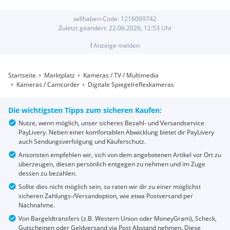
willhaben-Code:
1216009742
Zuletzt geändert:
22.06.2026, 12:53
Uhr
!
Anzeige melden
Startseite
Marktplatz
Kameras / TV / Multimedia
Kameras / Camcorder
Digitale Spiegelreflexkameras
Die wichtigsten Tipps zum sicheren Kaufen:
Nutze, wenn möglich, unser sicheres Bezahl- und Versandservice
PayLivery. Neben einer komfortablen Abwicklung bietet dir PayLivery
auch Sendungsverfolgung und Käuferschutz.
Ansonsten empfehlen wir, sich von dem angebotenen Artikel vor Ort zu
überzeugen, diesen persönlich entgegen zu nehmen und im Zuge
dessen zu bezahlen.
Sollte dies nicht möglich sein, so raten wir dir zu einer möglichst
sicheren Zahlungs-/Versandoption, wie etwa Postversand per
Nachnahme.
Von Bargeldtransfers (z.B. Western Union oder MoneyGram), Scheck,
Gutscheinen oder Geldversand via Post Abstand nehmen. Diese