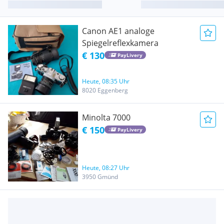
Canon AE1 analoge
Spiegelreflexkamera
€ 130
PayLivery
Heute, 08:35 Uhr
8020 Eggenberg
Minolta 7000
€ 150
PayLivery
Heute, 08:27 Uhr
3950 Gmünd