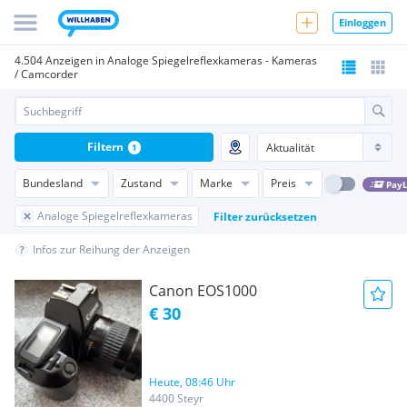
Einloggen
4.504 Anzeigen in Analoge Spiegelreflexkameras - Kameras
/ Camcorder
Filtern
1
Bundesland
Zustand
Marke
Preis
PayL
Analoge Spiegelreflexkameras
Filter zurücksetzen
Infos zur Reihung der Anzeigen
Canon EOS1000
€ 30
Heute, 08:46 Uhr
4400 Steyr