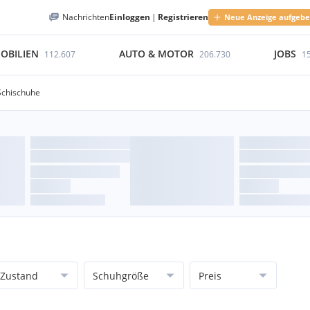
Nachrichten
Einloggen
|
Registrieren
Neue Anzeige aufgeb
OBILIEN
AUTO & MOTOR
JOBS
112.607
206.730
1
Schischuhe
Zustand
Schuhgröße
Preis