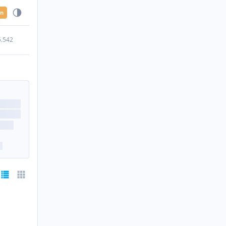
en
5.542