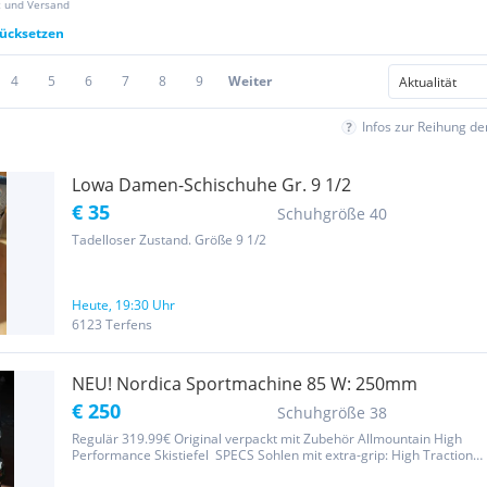
z und Versand
rücksetzen
4
5
6
7
8
9
Weiter
Infos zur Reihung d
Lowa Damen-Schischuhe Gr. 9 1/2
€ 35
Schuhgröße 40
Tadelloser Zustand. Größe 9 1/2
Heute, 19:30 Uhr
6123 Terfens
NEU! Nordica Sportmachine 85 W: 250mm
€ 250
Schuhgröße 38
Regulär 319.99€ Original verpackt mit Zubehör Allmountain High
Performance Skistiefel SPECS Sohlen mit extra-grip: High Traction
Sohlen Leisten (mm): 102 Flex: 85 Größen: 22,5-27,5g / MP 26,5: