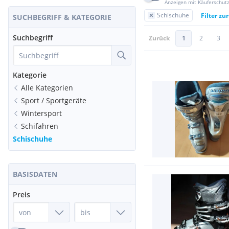
Anzeigen mit Käuferschut
Schischuhe
Filter zu
SUCHBEGRIFF & KATEGORIE
Suchbegriff
Zurück
1
2
3
Kategorie
Alle Kategorien
Sport / Sportgeräte
Wintersport
Schifahren
Schischuhe
BASISDATEN
Preis