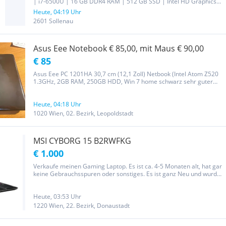
| i7-6500U | 16 GB DDR4 RAM | 512 GB SSD | Intel HD Graphics
520. 15,6 Zoll | DVD-RW | 3x USB 3.0 | 1x USB 2.0 | HDMI |
Heute, 04:19 Uhr
DisplayPort | VGA | SD-Kartenleser | Webcam | WLAN | LAN |
2601 Sollenau
Linux...
Asus Eee Notebook € 85,00, mit Maus € 90,00
€ 85
Asus Eee PC 1201HA 30,7 cm (12,1 Zoll) Netbook (Intel Atom Z520
1.3GHz, 2GB RAM, 250GB HDD, Win 7 home schwarz sehr guter
Zustand Versand auf Anfrage
Heute, 04:18 Uhr
1020 Wien, 02. Bezirk, Leopoldstadt
MSI CYBORG 15 B2RWFKG
€ 1.000
Verkaufe meinen Gaming Laptop. Es ist ca. 4-5 Monaten alt, hat gar
keine Gebrauchsspuren oder sonstiges. Es ist ganz Neu und wurde
wirklich kaum benutzt. Alles funktioniert einwandfrei. Ladegerät und
Verpackung inkludiert. DER PREIS IST FIX!!!
Heute, 03:53 Uhr
1220 Wien, 22. Bezirk, Donaustadt