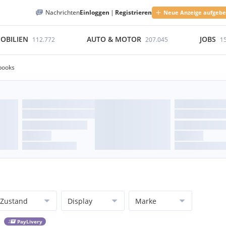
Nachrichten
Einloggen
|
Registrieren
Neue Anzeige aufgeb
OBILIEN
AUTO & MOTOR
JOBS
112.772
207.045
1
books
Zustand
Display
Marke
PayLivery