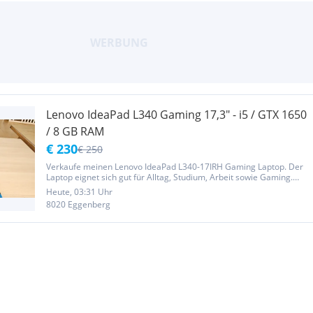
Lenovo IdeaPad L340 Gaming 17,3" - i5 / GTX 1650
/ 8 GB RAM
€ 230
€ 250
Verkaufe meinen Lenovo IdeaPad L340-17IRH Gaming Laptop. Der
Laptop eignet sich gut für Alltag, Studium, Arbeit sowie Gaming.
Durch das große 17,3-Zoll-Full-HD-Display und die dedizierte
Heute, 03:31 Uhr
NVIDIA-Grafikkarte bietet er eine solide Ausstattung. Technische...
8020 Eggenberg