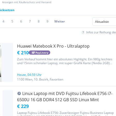
Anzeigen mit Käuferschutz und Versand
rücksetzen
4
5
6
7
8
9
Weiter
Infos zur Reihung d
Huawei Matebook X Pro - Ultralaptop
€ 210
PayLivery
Zum Verkauf kommt hier ein absolutes Highlight. Ein 980g leichtes
und 15mm schmaler Laptop, mit super Grafik Karte (Nvidia 2GB)
und 8GB RAM...Aluminium Gehäuse . Wurde privat verwendet.
Makellos, und voll funktionstüchtig. Keine Kratzer am Display. Neu...
Heute, 04:59 Uhr
1100 Wien, 10. Bezirk, Favoriten
Linux Laptop mit DVD Fujitsu Lifebook E756 i7-
6500U 16 GB DDR4 512 GB SSD Linux Mint
€ 229
Laptop Fujitsu Lifebook E756: Zuverlässiger Fujitsu Business Laptop