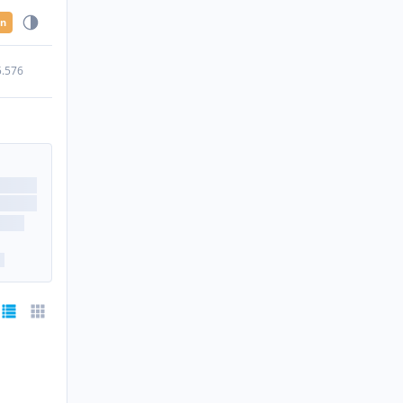
en
5.576