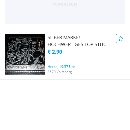
SILBER MARKE!
HOCHWERTIGES TOP STÜCK /
INTERNATIONAL / AFRIKA /
€ 2,90
GAMBIA, 2005, " PAPST PAUL
II, UMGEBEN VON BETENDEN
Heute, 19:57 Uhr
" BEREITS 17 JAHRE ALT, TOP
8570 Voitsberg
POSTFRISCH * *, SELTENES
SPITZENSTÜCK