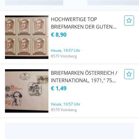
HOCHWERTIGE TOP
BRIEFMARKEN DER GUTEN
50'ER, ÖSTERREICH , 1957 "
€ 8,90
PROF. DR. JULIUS WAGNER
JAUREGG" , BEREITS 67 JAHRE
Heute, 19:57 Uhr
ALT, IN DIESER VARIANTE MIT
8570 Voitsberg
6 STÜCK IM BOGENTEIL, VOM
RECHTEN BOGENRAND, MIT
BRIEFMARKEN ÖSTERREICH /
RANDTEILEN, TOP
INTERNATIONAL, 1971," 75
POSTFRISCH * *
JAHRE ÖAMTC, AUF E BRIEF,
€ 1,49
MIT SONDERSTEMPEL 1150
WIEN ", BEREITS 53 JAHRE
Heute, 19:57 Uhr
ALT, TOP SAMMLERSTÜCK
8570 Voitsberg