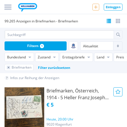
Einloggen
99.265 Anzeigen in Briefmarken - Briefmarken
Filtern
1
Bundesland
Zustand
Ersttagsbriefe
Land
Preis
Briefmarken
Filter zurücksetzen
Infos zur Reihung der Anzeigen
Briefmarken, Österreich,
1914 - 5 Heller Franz Joseph -
10 Heller Nachporto - Zürich
€ 5
Schweiz, sehr schön, eher
selten, siehe Fotos und
Heute, 20:00 Uhr
Beschreibung unten,
9020 Klagenfurt