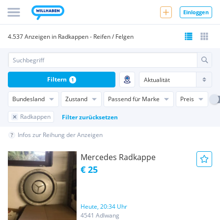
Einloggen
4.537 Anzeigen in Radkappen - Reifen / Felgen
Filtern
1
Bundesland
Zustand
Passend für Marke
Preis
Radkappen
Filter zurücksetzen
Infos zur Reihung der Anzeigen
Mercedes Radkappe
€ 25
Heute, 20:34 Uhr
4541 Adlwang