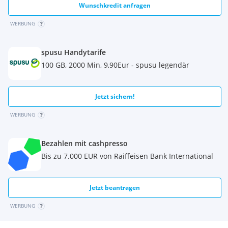
Wunschkredit anfragen
Selbstabholung vom Standort Oberndorf.
WERBUNG
Besichtung und Abholung während der Geschäftszeiten
möglich
Mo.-Fr. 9-12Uhr und 13-16 Uhr
spusu Handytarife
Sa. 8-12 Uhr
100 GB, 2000 Min, 9,90Eur - spusu legendär
Jetzt sichern!
WERBUNG
Bezahlen mit cashpresso
Bis zu 7.000 EUR von Raiffeisen Bank International
Jetzt beantragen
WERBUNG