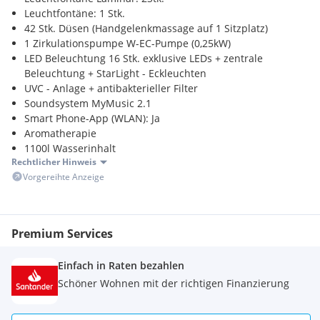
Leuchtfontäne: 1 Stk.
42 Stk. Düsen (Handgelenkmassage auf 1 Sitzplatz)
1 Zirkulationspumpe W-EC-Pumpe (0,25kW)
LED Beleuchtung 16 Stk. exklusive LEDs + zentrale
Beleuchtung + StarLight - Eckleuchten
UVC - Anlage + antibakterieller Filter
Soundsystem MyMusic 2.1
Smart Phone-App (WLAN): Ja
Aromatherapie
1100l Wasserinhalt
Rechtlicher Hinweis
Ca. 350 kg
Vorgereihte Anzeige
400V 16A
Beckenfarbe: sterling silver (weiß marmoriert)
Farbe Verkleidung: dunkelgrau
Material Pool: Acryl
Premium Services
Ebenfalls dabei ist eine Thermoabdeckung für den Palermo-
Einfach in Raten bezahlen
Whirlpool.
Schöner Wohnen mit der richtigen Finanzierung
UVP: 16.376,40,-