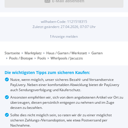
E-Mail absenden
willhaben-Code:
1121518315
Zuletzt geändert:
27.04.2026, 07:07
Uhr
!
Anzeige melden
Startseite
Marktplatz
Haus / Garten / Werkstatt
Garten
Pools / Biotope
Pools
Whirlpools / Jacuzzis
Die wichtigsten Tipps zum sicheren Kaufen:
Nutze, wenn möglich, unser sicheres Bezahl- und Versandservice
PayLivery. Neben einer komfortablen Abwicklung bietet dir PayLivery
auch Sendungsverfolgung und Käuferschutz.
Ansonsten empfehlen wir, sich von dem angebotenen Artikel vor Ort zu
überzeugen, diesen persönlich entgegen zu nehmen und im Zuge
dessen zu bezahlen.
Sollte dies nicht möglich sein, so raten wir dir zu einer möglichst
sicheren Zahlungs-/Versandoption, wie etwa Postversand per
Nachnahme.