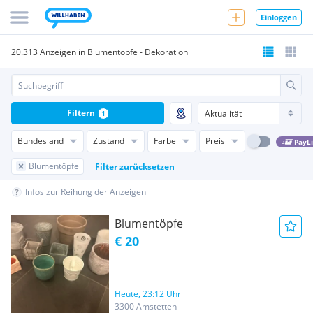
Einloggen
20.313 Anzeigen in Blumentöpfe - Dekoration
Filtern
1
Bundesland
Zustand
Farbe
Preis
PayL
Blumentöpfe
Filter zurücksetzen
Infos zur Reihung der Anzeigen
Blumentöpfe
€ 20
Heute, 23:12 Uhr
3300 Amstetten