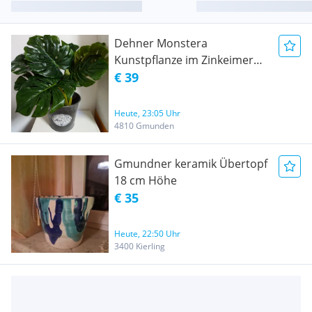
Dehner Monstera
Kunstpflanze im Zinkeimer
(ca. 62cm) - Wie neu!
€ 39
Heute, 23:05 Uhr
4810 Gmunden
Gmundner keramik Übertopf
18 cm Höhe
€ 35
Heute, 22:50 Uhr
3400 Kierling