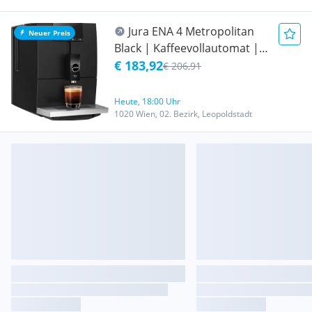
Jura ENA 4 Metropolitan
Neuer Preis
Black | Kaffeevollautomat |
kompakt | One-Touch |
€ 183,92
€ 206,91
AromaG3-Mahlwerk | P.E.P. |
Zustand: Gut #1191465
Heute, 18:00 Uhr
1020 Wien, 02. Bezirk, Leopoldstadt