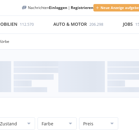
Nachrichten
Einloggen
|
Registrieren
Neue Anzeige aufgeb
OBILIEN
AUTO & MOTOR
JOBS
112.570
206.298
1
Körbe
Zustand
Farbe
Preis