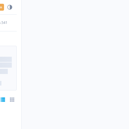
en
5.541