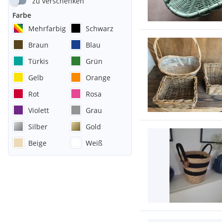
zu verschenken
Farbe
Mehrfarbig
Schwarz
Braun
Blau
Türkis
Grün
Gelb
Orange
Rot
Rosa
Violett
Grau
Silber
Gold
Beige
Weiß