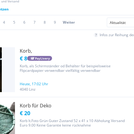
z und Versand
etzen
4
5
6
7
8
9
Weiter
Infos zur Reihung d
Korb,
€ 8
PayLivery
Korb, als Schirmständer od Behälter für beispielsweise
Flipcardpapier verwendbar vielfältig verwendbar
Heute, 17:02 Uhr
4040 Linz
Korb für Deko
€ 20
Korb lt.Foto Grün Guter Zustand 52 x 41 x 10 Abholung Versand
Euro 9.00 Keine Garantie keine rücknahme