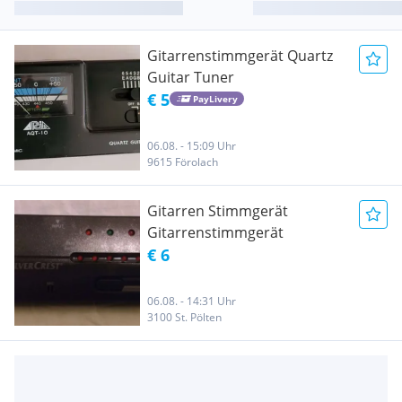
Gitarrenstimmgerät Quartz
Guitar Tuner
€ 5
PayLivery
06.08. - 15:09 Uhr
9615 Förolach
Gitarren Stimmgerät
Gitarrenstimmgerät
€ 6
06.08. - 14:31 Uhr
3100 St. Pölten