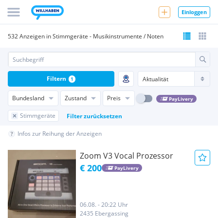
Einloggen
532 Anzeigen in Stimmgeräte - Musikinstrumente / Noten
Filtern
1
Bundesland
Zustand
Preis
PayLivery
Stimmgeräte
Filter zurücksetzen
Infos zur Reihung der Anzeigen
Zoom V3 Vocal Prozessor
€ 200
PayLivery
06.08. - 20:22 Uhr
2435 Ebergassing