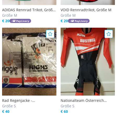
ADIDAS Rennrad Trikot, Größe
VOID Rennradtrikot, Größe M
M
Größe M
Größe M
€ 20
€ 20
PayLivery
PayLivery
Rad Regenjacke -
Nationalteam Österreich
österreichischer Staatsmeister
Größe S
Zeitfahranzug
Größe S
€ 40
€ 60