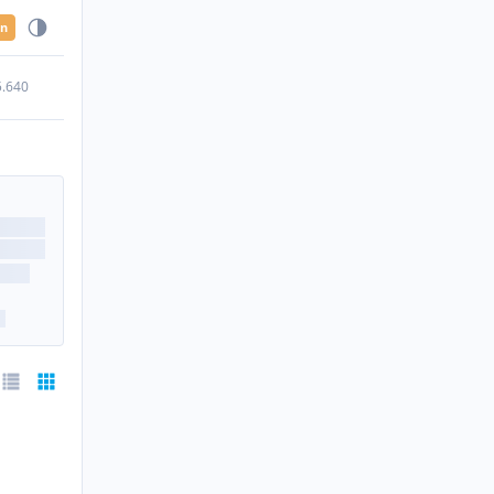
en
5.640