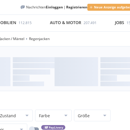
Nachrichten
Einloggen
|
Registrieren
Neue Anzeige aufgeb
OBILIEN
AUTO & MOTOR
JOBS
112.815
207.491
1
Jacken / Mäntel
Regenjacken
Zustand
Farbe
Größe
PayLivery
eis