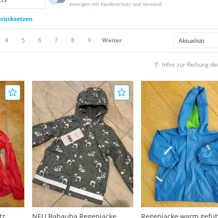
Anzeigen mit Käuferschutz und Versand
zurücksetzen
4
5
6
7
8
9
Weiter
Infos zur Reihung d
tz
NEU Babauba Regenjacke
Regenjacke warm gefütt