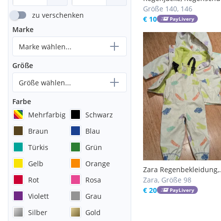
Größe 140, 146
zu verschenken
€ 10
PayLivery
Marke
Marke wählen...
Größe
Größe wählen...
Farbe
Mehrfarbig
Schwarz
Braun
Blau
Türkis
Grün
Gelb
Orange
Zara Regenbekleidung,
Rot
Rosa
Matschhose und Jacke,
Zara, Größe 98
98
€ 20
PayLivery
Violett
Grau
Silber
Gold