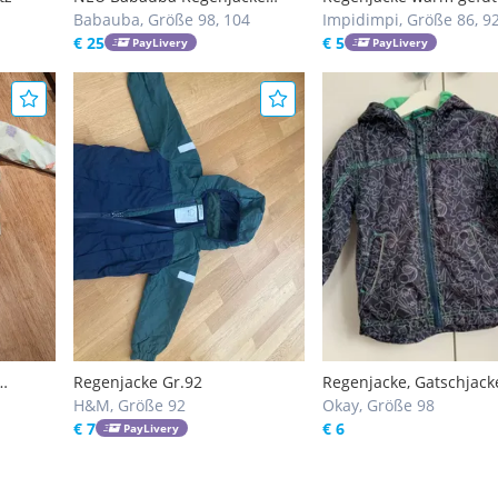
"Fulltime Chiller"
Babauba, Größe 98, 104
86/92 - perfekt für Früh
Impidimpi, Größe 86, 9
€ 25
und Herbst
€ 5
PayLivery
PayLivery
Regenjacke Gr.92
Regenjacke, Gatschjack
 Größe
H&M, Größe 92
98, Okay
Okay, Größe 98
€ 7
€ 6
PayLivery