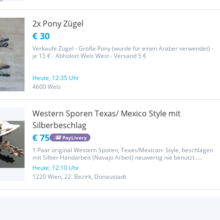
2x Pony Zügel
€ 30
Verkaufe Zügel - Größe Pony (wurde für einen Araber verwendet) -
je 15 € - Abholort Wels West - Versand 5 €
Heute, 12:35 Uhr
4600 Wels
Western Sporen Texas/ Mexico Style mit
Silberbeschlag
€ 75
PayLivery
1 Paar original Western Sporen, Texas/Mexican- Style, beschlagen
mit Silber Handarbeit (Navajo Arbeit) neuwertig nie benutzt..
verzierte Leder Sporenriemen EUR 75-- Selbstabholer oder Versand
Heute, 12:10 Uhr
via Paylivery Der Verkauf der hier angebotenen Gegenstände ist...
1220 Wien, 22. Bezirk, Donaustadt