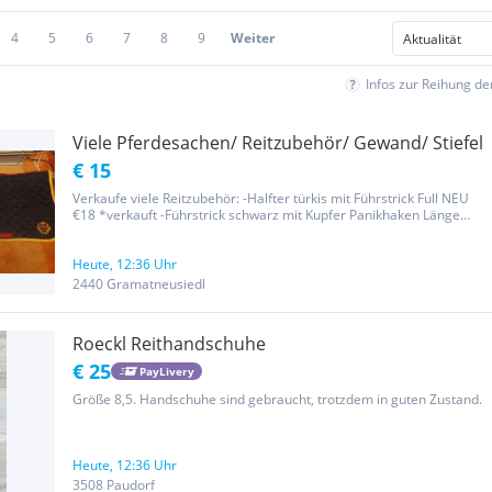
4
5
6
7
8
9
Weiter
Infos zur Reihung d
Viele Pferdesachen/ Reitzubehör/ Gewand/ Stiefel
€ 15
Verkaufe viele Reitzubehör: -Halfter türkis mit Führstrick Full NEU
€18 *verkauft -Führstrick schwarz mit Kupfer Panikhaken Länge
230cm Neu €12 -Hamilron Führstrick schwarz gebraucht 280cm €5
-Loesdau Martingal Full Warmblut Neu €19,90 VP:€15 -Steigbügel...
Heute, 12:36 Uhr
2440 Gramatneusiedl
Roeckl Reithandschuhe
€ 25
PayLivery
Größe 8,5. Handschuhe sind gebraucht, trotzdem in guten Zustand.
Heute, 12:36 Uhr
3508 Paudorf