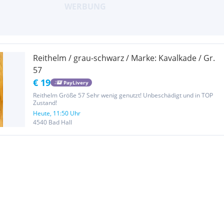
Reithelm / grau-schwarz / Marke: Kavalkade / Gr.
57
€ 19
PayLivery
Reithelm Größe 57 Sehr wenig genutzt! Unbeschädigt und in TOP
Zustand!
Heute, 11:50 Uhr
4540 Bad Hall