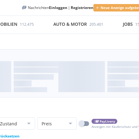
Nachrichten
Einloggen
|
Registrieren
Neue Anzeige aufgeb
OBILIEN
AUTO & MOTOR
JOBS
112.475
205.401
1
PayLivery
Zustand
Preis
Anzeigen mit Käuferschutz und
urücksetzen