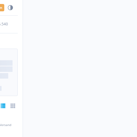
en
5.540
 Versand