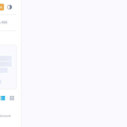
en
5.466
 Versand