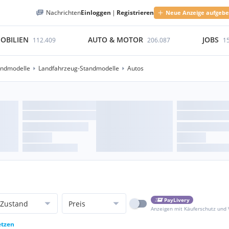
Nachrichten
Einloggen
|
Registrieren
Neue Anzeige aufgeb
OBILIEN
AUTO & MOTOR
JOBS
112.409
206.087
1
andmodelle
Landfahrzeug-Standmodelle
Autos
PayLivery
Zustand
Preis
Anzeigen mit Käuferschutz und
etzen