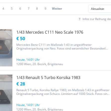
4
5
6
7
8
9
Weiter
Infos zur Reihung d
1/43 Mercedes C111 Neo Scale 1976
€ 50
Mercedes Benz C111 im Maßstab 1:43 in ungeöffneter
Originalverpackung von Neo. Fotos sind wesentlicher Bestandteil
der Beschreibung. Versicherter Versand 6€ österreichweit.
Privatverkauf aus meiner Sammlung.
Heute, 14:01 Uhr
1200 Wien, 20. Bezirk, Brigittenau
1/43 Renault 5 Turbo Korsika 1983
€ 28
Renault 5 Turbo, Korsika Rallye 1983, im Maßstab 1:43 in geöffneter
Originalverpackung von Schuco. Limitiert auf 1000 Stück. Fotos sind
wesentlicher Bestandteil der Beschreibung. Versicherter Versand
6€ österreichweit.
Heute, 14:01 Uhr
1200 Wien, 20. Bezirk, Brigittenau