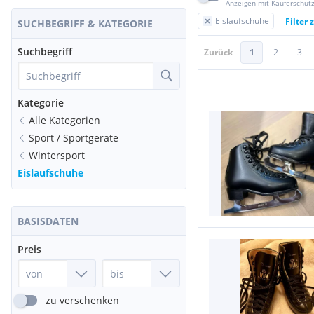
Anzeigen mit Käuferschut
Eislaufschuhe
Filter
SUCHBEGRIFF & KATEGORIE
Suchbegriff
Zurück
1
2
3
Kategorie
Alle Kategorien
Sport / Sportgeräte
Wintersport
Eislaufschuhe
BASISDATEN
Preis
zu verschenken