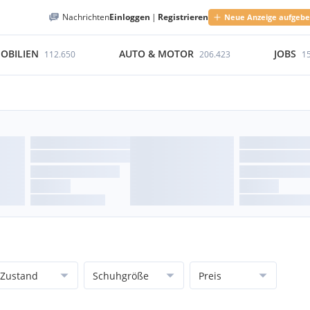
Nachrichten
Einloggen
|
Registrieren
Neue Anzeige aufgeb
OBILIEN
AUTO & MOTOR
JOBS
112.650
206.423
1
Zustand
Schuhgröße
Preis