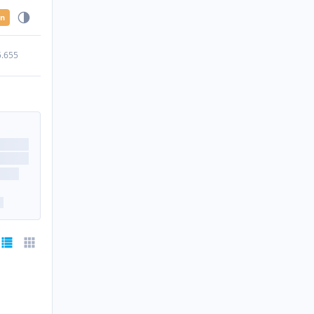
en
5.655