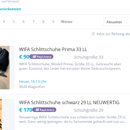
z und Versand
 zurücksetzen
4
5
6
7
8
9
Weiter
Infos zur Reihung d
WIFA Schlittschuhe Prima 33 LL
€ 90
Schuhgröße 33
PayLivery
WIFA Schlittschuhe, Modell Prima, Größe 33 LL, Gebraucht aber
guter Zustand, das Leder hat ein paar kleine Gebrauchsspuren,
Heute, 16:13 Uhr
9020 Klagenfurt
WIFA Schlittschuhe schwarz 29 LL NEUWERTIG
€ 170
Schuhgröße 29
PayLivery
Neuwertige WIFA Schlittschuhe aus schwarzem Leder Größe 29 LL
weit. Ganz wenig getragen, da zu Saisonende gekauft und nun zu
klein.