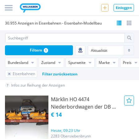
Einloggen
30.955 Anzeigen in Eisenbahnen - Eisenbahn-Modellbau
Filtern
1
Bundesland
Zustand
Spurweite
Marke
Preis
Eisenbahnen
Filter zurücksetzen
Infos zur Reihung der Anzeigen
Märklin HO 4474
Niederbordwagen der DB mit
2x Baufahrzeugen
€ 14
Heute, 09:23 Uhr
2283 Obersiebenbrunn