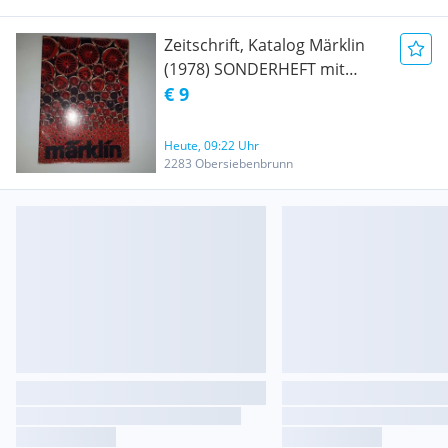
Zeitschrift, Katalog Märklin
(1978) SONDERHEFT mit
Nachdruck aus 1934
€ 9
Heute, 09:22 Uhr
2283 Obersiebenbrunn