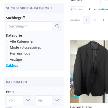
SUCHBEGRIFF & KATEGORIE
Sakkos
Filter zurück
Suchbegriff
Zurück
1
2
3
Kategorie
Alle Kategorien
Mode / Accessoires
Herrenmode
Anzüge
Sakkos
BASISDATEN
Preis
Herren Blazer