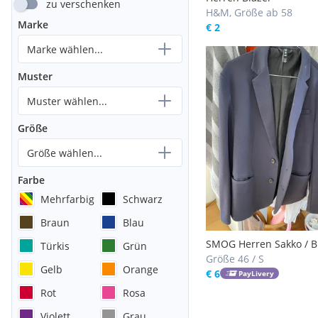
zu verschenken
H&M, Größe ab 58
Marke
€ 2
Marke wählen...
Muster
Muster wählen...
Größe
Größe wählen...
Farbe
Mehrfarbig
Schwarz
Braun
Blau
SMOG Herren Sakko / Bl
Türkis
Grün
Dunkelblau - Gr. S
Größe 46 / S
Gelb
Orange
€ 6
PayLivery
Rot
Rosa
Violett
Grau