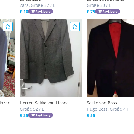
Zara, Größe 52 / L
Größe 50 / L
€ 10
€ 75
PayLivery
PayLivery
azer -
Herren Sakko von Licona
Sakko von Boss
Größe 52 / L
Hugo Boss, Größe 44
€ 35
€ 55
PayLivery