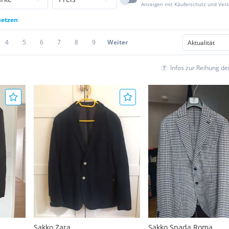
Anzeigen mit Käuferschutz und Ver
setzen
4
5
6
7
8
9
Weiter
Infos zur Reihung d
Sakko Zara
Sakko Spada Roma