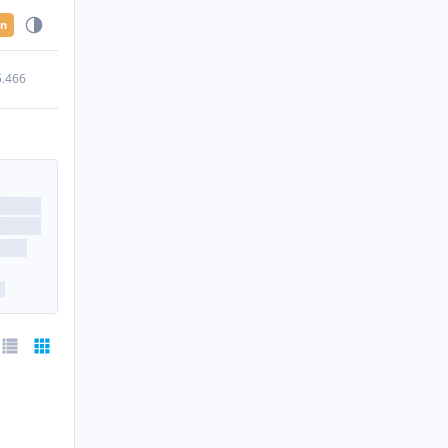
en
5.466