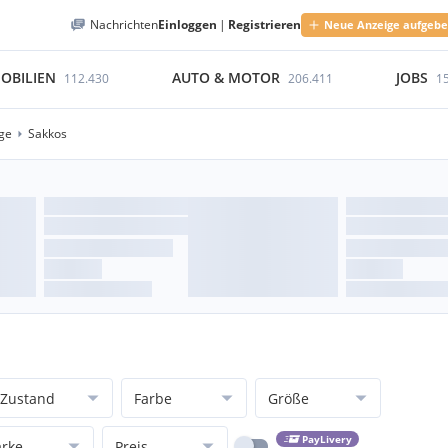
Nachrichten
Einloggen
|
Registrieren
Neue Anzeige aufgeb
OBILIEN
AUTO & MOTOR
JOBS
112.430
206.411
1
ge
Sakkos
Zustand
Farbe
Größe
PayLivery
rke
Preis