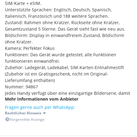
SIM-Karte + eSIM.
Unterstützte Sprachen: Englisch, Deutsch, Spanisch,
Italienisch, Französisch und 188 weitere Sprachen.
Zustand: Rahmen ohne Kratzer, Rückseite ohne Kratzer,
Gesamtzustand 5 Sterne. Das Gerät sieht fast wie neu aus.
Bildschirm: Display in einwandfreiem Zustand, Bildschirm
ohne Kratzer.
Kamera: Perfekter Fokus
Funktionen: Das Gerät wurde getestet, alle Funktionen
funktionieren einwandfrei.
Zubehör: Ladegerät, Ladekabel, SIM-Karten-Entnahmestift
(Zubehör ist ein Gratisgeschenk, nicht im Original-
Lieferumfang enthalten)
Nummer: 94867
Jedes Handy verfügt über eine einzigartige Bilderserie, damit
Mehr Informationen vom Anbieter
Sie sich ein anschauliches Bild vom Aussehen des Geräts
machen können. Ich bemühe mich außerdem, etwaige
Fragen gerne auch per WhatsApp:
Mängel des Produkts wahrheitsgetreu zu beschreiben.
Rechtlicher Hinweis
Vorgereihte Anzeige
1: Zum Preis: Der Preis ist festgesetzt; auf Nachrichten, in
denen über den Preis verhandelt wird, werde ich