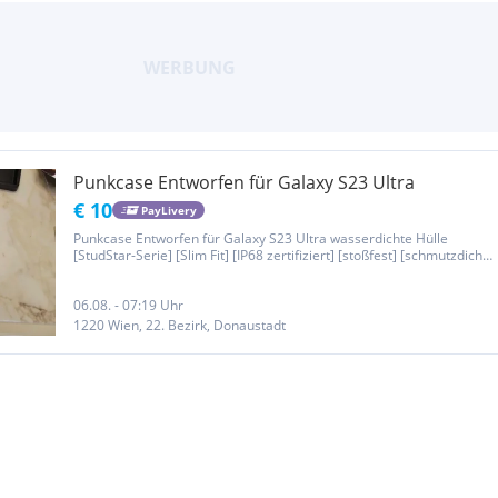
Punkcase Entworfen für Galaxy S23 Ultra
€ 10
PayLivery
Punkcase Entworfen für Galaxy S23 Ultra wasserdichte Hülle
[StudStar-Serie] [Slim Fit] [IP68 zertifiziert] [stoßfest] [schmutzdicht]
[schneefest] Armor Cover für Galaxy S23 Ultra 5G (6,8 Zoll) (2023)
06.08. - 07:19 Uhr
1220 Wien, 22. Bezirk, Donaustadt