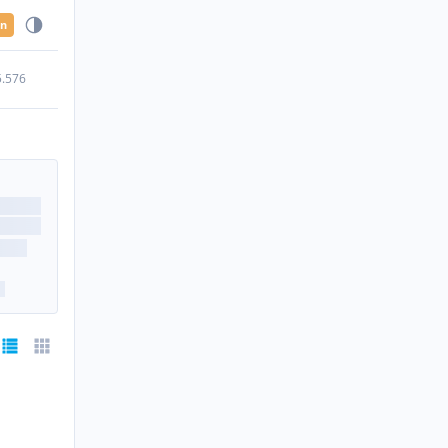
en
5.576