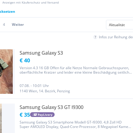
Anzeigen mit Käuferschutz und Versand
ücksetzen
4
Weiter
Infos zur Reihung d
Samsung Galaxy S3
€ 40
Version 4.3 16 GB Offen für alle Netze Normale Gebrauchsspuren,
oberflächliche Kratzer und leider eine kleine Beschädigung seitlich
(siehe Foto) Display völlig in Ordnung Privatverkauf, keine Garantie
07.08. - 10:01 Uhr
1140 Wien, 14. Bezirk, Penzing
Samsung Galaxy S3 GT I9300
€ 35
PayLivery
Samsung Galaxy S3 Smartphone Modell GT-I9300. 4,8 Zoll HD
Super AMOLED Display, Quad-Core-Prozessor, 8 Megapixel Kamera
mit Full-HD-Videoaufnahme, microSD-Erweiterung und