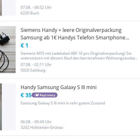
austauschbarer Akku. Das Gerät wurde auf Werkseinstellungen
zurückgesetzt und...
07.08. - 06:52 Uhr
6220 Buch
Siemens Handy + leere Originalverpackung
Samsung ab 1€ Handys Telefon Smartphone
Phone Galaxy S3 oder Leder Handyhülle Handys
€ 1
Siemens M55 mit Ladekabel 48€ 1€ pro Originalverpackung! Sie
unterstützen mit diesem Kauf den barrierefreien Wohnungsausbau
sowie Therapien eines Rollstuhlfahrers! DANKE!!! Bitte schaut auch
07.08. - 02:11 Uhr
noch bei den anderen Artikeln! Alles was bis Dezember verkauft...
5020 Salzburg
Handy Samsung Galaxy S III mini
€ 35
PayLivery
Samsung Galaxy S III mini in sehr gutem Zustand
06.08. - 09:49 Uhr
3202 Hofstetten-Grünau