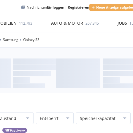
Nachrichten
Einloggen
|
Registrieren
Neue Anzeige aufgeb
OBILIEN
AUTO & MOTOR
JOBS
112.793
207.345
1
Samsung
Galaxy S3
Zustand
Entsperrt
Speicherkapazität
PayLivery