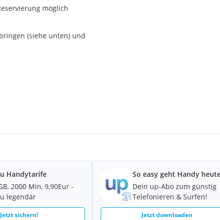
 Reservierung möglich
bringen (siehe unten) und
at und Kreditkarten)
 bis 36 Monaten) (Erfüllung
zt)
u Handytarife
So easy geht Handy heute
GB, 2000 Min, 9,90Eur -
Dein up-Abo zum günstig
alausweis)
u legendär
Telefonieren & Surfen!
szettel oder
Jetzt sichern!
Jetzt downloaden