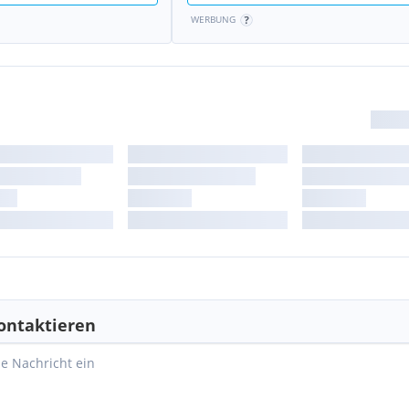
WERBUNG
halts- und
rem Kundenberater
R"
oben rechts.
ontaktieren