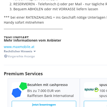
RESERVIEREN - Telefonisch () oder per Mail - nur tägliche
Bequem ABHOLEN oder mit VORKASSE liefern lassen
*** bei einer RATENZAHLUNG = ins Geschäft nötige Unterlagen 
Handy sofort mitnehmen
_________________________________________
ZAHLUNGSART
Mehr Informationen vom Anbieter
+ Im Shop - NUR BARZAHLUNG möglich (Wir nehmen kein Bankom
www.maxmobile.at
+ Versand - Kontoüberweisung
Rechtlicher Hinweis
_________________________________________
Vorgereihte Anzeige
TEILZAHLUNG
+ Kleine Monatsraten!
+ Laufzeiten von 12 bis 36 Monaten (ab 12, 18, 21, 24, 27, 30, 33
Premium Services
banküblicher Bonitätskriterien unserer Partnerbank vorausgeset
Bezahlen mit cashpresso
spus
SIE BENÖTIGEN folgende Unterlagen im Original:
Bis zu 7.000 EUR von
100 
1) Amtlichen Lichtbildausweis (Reisepass, Führerschein, Person
Raiffeisen Bank International
spus
2) Gültige Bankomatkarte (Maestro), bzw. aktuellen Lohn-/Gehalt
Pensionsbescheid (letztes Monat)
Jetzt beantragen