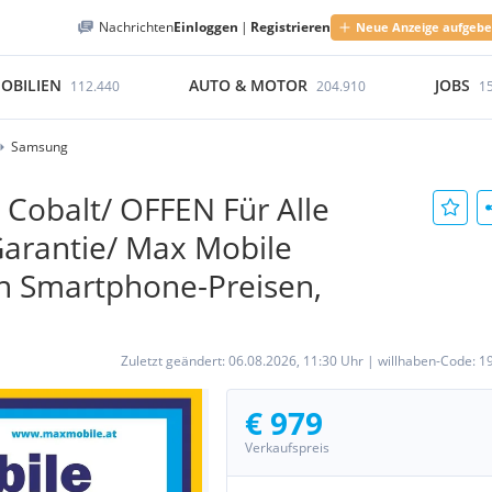
Nachrichten
Einloggen
|
Registrieren
Neue Anzeige aufgeb
OBILIEN
AUTO & MOTOR
JOBS
112.440
204.910
1
Samsung
Cobalt/ OFFEN Für Alle
 Garantie/ Max Mobile
n Smartphone-Preisen,
Zuletzt geändert:
06.08.2026, 11:30 Uhr
|
willhaben-Code:
1
€ 979
Verkaufspreis