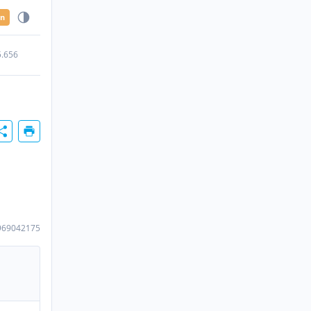
en
5.656
969042175