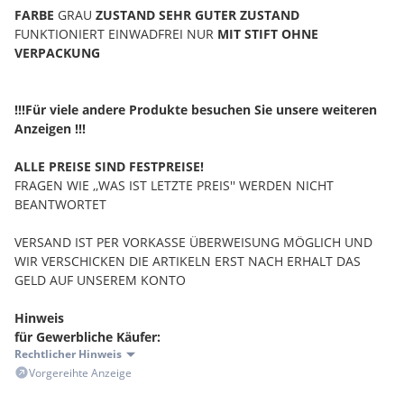
FARBE
GRAU
ZUSTAND
SEHR GUTER ZUSTAND
FUNKTIONIERT EINWADFREI NUR
MIT STIFT OHNE
VERPACKUNG
!!!Für viele andere Produkte besuchen Sie unsere weiteren
Anzeigen !!!
ALLE PREISE SIND FESTPREISE!
FRAGEN WIE ,,WAS IST LETZTE PREIS'' WERDEN NICHT
BEANTWORTET
VERSAND IST PER VORKASSE ÜBERWEISUNG MÖGLICH UND
WIR VERSCHICKEN DIE ARTIKELN ERST NACH ERHALT DAS
GELD AUF UNSEREM KONTO
Hinweis
für Gewerbliche Käufer:
Rechtlicher Hinweis
Vorsteuerabzug ist nicht möglich, Artikel unterliegt der
Vorgereihte Anzeige
Differenzbesteuerung.
Die im Kaufpreis enthaltene Umsatzsteuer wird in der