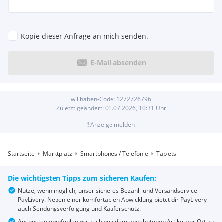
Kopie dieser Anfrage an mich senden.
E-Mail absenden
willhaben-Code:
1272726796
Zuletzt geändert:
03.07.2026, 10:31
Uhr
!
Anzeige melden
Startseite
Marktplatz
Smartphones / Telefonie
Tablets
Die wichtigsten Tipps zum sicheren Kaufen:
Nutze, wenn möglich, unser sicheres Bezahl- und Versandservice
PayLivery. Neben einer komfortablen Abwicklung bietet dir PayLivery
auch Sendungsverfolgung und Käuferschutz.
Ansonsten empfehlen wir, sich von dem angebotenen Artikel vor Ort zu