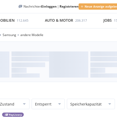
Nachrichten
Einloggen
|
Registrieren
Neue Anzeige aufgeb
OBILIEN
AUTO & MOTOR
JOBS
112.645
206.317
1
Samsung
andere Modelle
Zustand
Entsperrt
Speicherkapazität
PayLivery