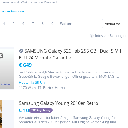
Anzeigen mit Käuferschutz und Versand
r zurücksetzen
4
5
6
7
8
9
Weiter
Infos zur Reihung d
SAMSUNG Galaxy S26 I ab 256 GB I Dual SIM I
EU I 24 Monate Garantie
€ 649
Seit 1998 eine 4,8 Sterne Kundenzufriedenheit mit unserem
Geschäft lt. Google Bewertungen Öffnungszeiten : MONTAG -
FREITAG : 09:00 - 19:00 Uhr SAMSTAG: 09:00 - 16:00 Uhr Hernalser
Heute, 15:39 Uhr
Hauptstraße 135 |1170 Wien, Hernals FARBE AUSWÄHLEN-
1170 Wien, 17. Bezirk, Hernals
verschiedene Farben...
Samsung Galaxy Young 2010er Retro
€ 10
PayLivery
Verkaufe ein voll funktionsfähiges Samsung Galaxy Young für
Sammler aus den 2010er Jahren. Mit Originalverpackung und
Netzteil Zurückgestellt auf Werkseinstellung Einige Kratzer am