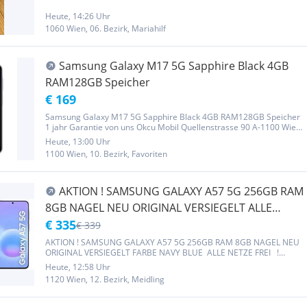
Display aber sonst in gutem Zustand.
Heute, 14:26 Uhr
1060 Wien, 06. Bezirk, Mariahilf
Samsung Galaxy M17 5G Sapphire Black 4GB
RAM128GB Speicher
€ 169
Samsung Galaxy M17 5G Sapphire Black 4GB RAM128GB Speicher
1 jahr Garantie von uns Okcu Mobil Quellenstrasse 90 A-1100 Wien
Öffnungszeiten MO - Sa : 10.00 - 19.00
Heute, 13:00 Uhr
1100 Wien, 10. Bezirk, Favoriten
AKTION ! SAMSUNG GALAXY A57 5G 256GB RAM
8GB NAGEL NEU ORIGINAL VERSIEGELT ALLE
FARBE ALLE NETZE FREI ! HANDYSHOP- MEIDLING
€ 335
€ 339
AKTION ! SAMSUNG GALAXY A57 5G 256GB RAM 8GB NAGEL NEU
ORIGINAL VERSIEGELT FARBE NAVY BLUE ALLE NETZE FREI !
HANDYSHOP- MEIDLING
Heute, 12:58 Uhr
1120 Wien, 12. Bezirk, Meidling