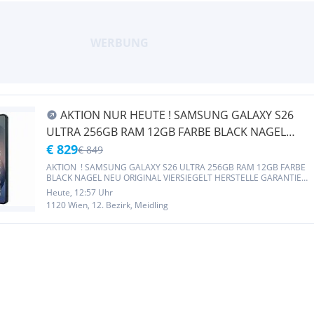
AKTION NUR HEUTE ! SAMSUNG GALAXY S26
ULTRA 256GB RAM 12GB FARBE BLACK NAGEL
NEU ORIGINAL VIERSIEGELT ALLE NETZE FREI !
€ 829
€ 849
HANDYSHOP- MEIDLING
AKTION ! SAMSUNG GALAXY S26 ULTRA 256GB RAM 12GB FARBE
BLACK NAGEL NEU ORIGINAL VIERSIEGELT HERSTELLE GARANTIE
ALLE NETZE FREI ! HANDYSHOP- MEIDLING
Heute, 12:57 Uhr
1120 Wien, 12. Bezirk, Meidling