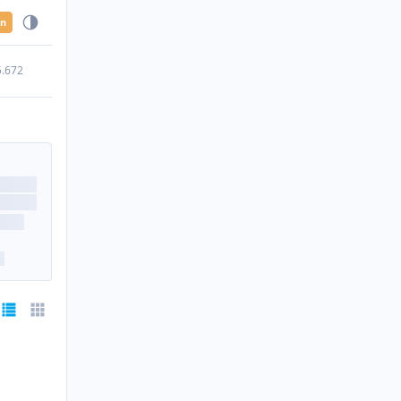
en
5.672