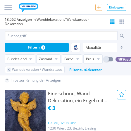
Einloggen
18.562 Anzeigen in Wanddekoration / Wandtattoos -
Dekoration
Filtern
1
Bundesland
Zustand
Farbe
Preis
PayL
Wanddekoration / Wandtattoos
Filter zurücksetzen
Infos zur Reihung der Anzeigen
Eine schöne, Wand
Dekoration, ein Engel mit
Flügeln, aus Resin, die Höhe
€ 3
ist 19 cm, die Breite beträgt
12,2 cm,
Heute, 02:08 Uhr
1230 Wien, 23. Bezirk, Liesing