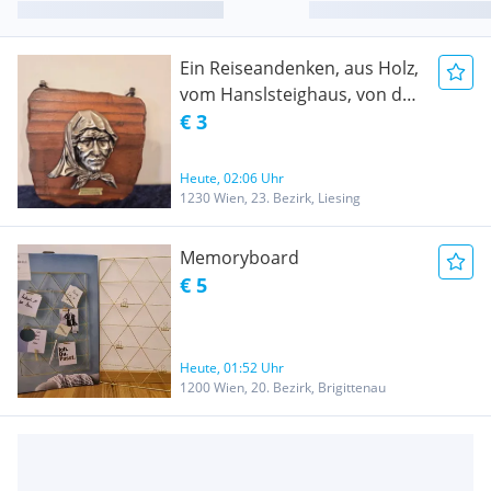
Ein Reiseandenken, aus Holz,
vom Hanslsteighaus, von der
Hohe Wand, in
€ 3
Niederösterreich, die Länge
ist 13 cm, die Breite beträgt
Heute, 02:06 Uhr
14 cm, mit einer Kette zum
1230 Wien, 23. Bezirk, Liesing
Aufhängen,
Memoryboard
€ 5
Heute, 01:52 Uhr
1200 Wien, 20. Bezirk, Brigittenau