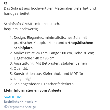
€!
Das Sofa ist aus hochwertigen Materialien gefertigt und
handgearbeitet.
Schlafsofa OMMI - minimalistisch,
bequem, hochwertig
Design: Elegantes, minimalistisches Sofa mit
praktischer Klappfunktion und
orthopädischem
Schlafplatz.
Maße: Breite 240 cm, Länge 100 cm, Höhe 70 cm;
Liegefläche 140 x 190 cm.
Ausstattung: Mit Bettkasten, stabilen Beinen
Qualität:
Konstruktion aus Kiefernholz und MDF für
Langlebigkeit.
Schlangenfeder + Taschenfederkern
„Pocket Spring" für optimale
Mehr Informationen vom Anbieter
Unterstützung.
SAAOHOME
Hochdichter Polyurethanschaum für weiches Sitzen.
Rechtlicher Hinweis
Stoff Antology, FARBE CREMA
Vorgereihte Anzeige