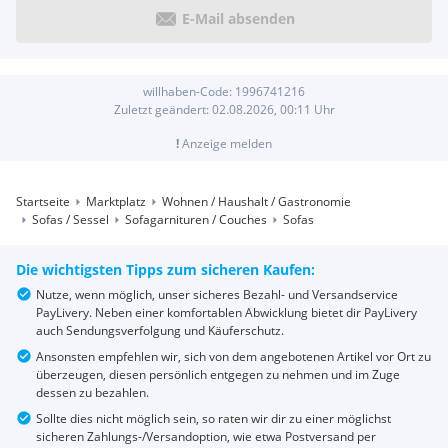
E-Mail absenden
willhaben-Code:
1996741216
Zuletzt geändert:
02.08.2026, 00:11
Uhr
!
Anzeige melden
Startseite
Marktplatz
Wohnen / Haushalt / Gastronomie
Sofas / Sessel
Sofagarnituren / Couches
Sofas
Die wichtigsten Tipps zum sicheren Kaufen:
Nutze, wenn möglich, unser sicheres Bezahl- und Versandservice
PayLivery. Neben einer komfortablen Abwicklung bietet dir PayLivery
auch Sendungsverfolgung und Käuferschutz.
Ansonsten empfehlen wir, sich von dem angebotenen Artikel vor Ort zu
überzeugen, diesen persönlich entgegen zu nehmen und im Zuge
dessen zu bezahlen.
Sollte dies nicht möglich sein, so raten wir dir zu einer möglichst
sicheren Zahlungs-/Versandoption, wie etwa Postversand per