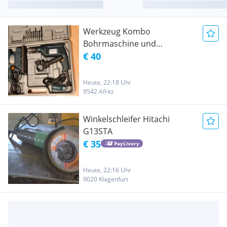
Werkzeug Kombo
Bohrmaschine und
Schwingschleifer 220V
€ 40
Heute, 22:18 Uhr
9542 Afritz
Winkelschleifer Hitachi
G13STA
€ 35
PayLivery
Heute, 22:16 Uhr
9020 Klagenfurt