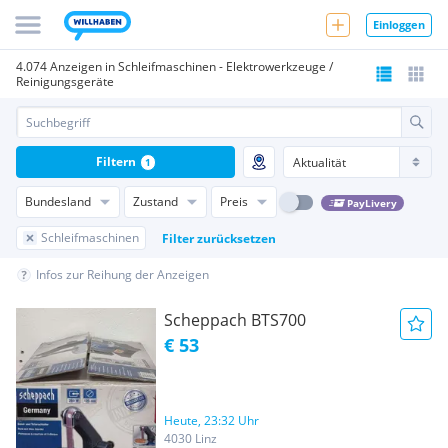
Einloggen
4.074 Anzeigen in Schleifmaschinen - Elektrowerkzeuge /
Reinigungsgeräte
Filtern
1
Bundesland
Zustand
Preis
PayLivery
Schleifmaschinen
Filter zurücksetzen
Infos zur Reihung der Anzeigen
Scheppach BTS700
€ 53
Heute, 23:32 Uhr
4030 Linz