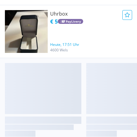
Uhrbox
€ 5
PayLivery
Heute, 17:51 Uhr
4600 Wels