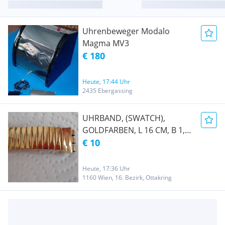
Uhrenbeweger Modalo
Magma MV3
€ 180
Heute, 17:44 Uhr
2435 Ebergassing
UHRBAND, (SWATCH),
GOLDFARBEN, L 16 CM, B 1,2
CM
€ 10
Heute, 17:36 Uhr
1160 Wien, 16. Bezirk, Ottakring