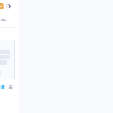
en
5.667