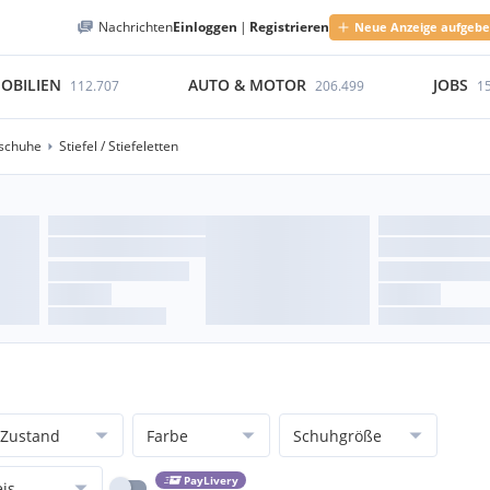
Nachrichten
Einloggen
|
Registrieren
Neue Anzeige aufgeb
OBILIEN
AUTO & MOTOR
JOBS
112.707
206.499
1
schuhe
Stiefel / Stiefeletten
Zustand
Farbe
Schuhgröße
PayLivery
eis