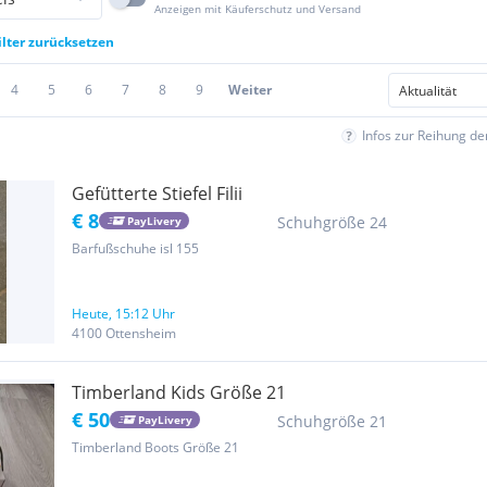
Anzeigen mit Käuferschutz und Versand
ilter zurücksetzen
4
5
6
7
8
9
Weiter
Infos zur Reihung d
Gefütterte Stiefel Filii
€ 8
Schuhgröße 24
PayLivery
Barfußschuhe isl 155
Heute, 15:12 Uhr
4100 Ottensheim
Timberland Kids Größe 21
€ 50
Schuhgröße 21
PayLivery
Timberland Boots Größe 21