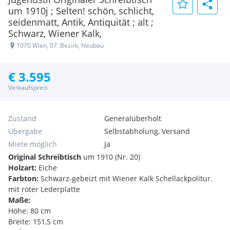
um 1910j ; Selten! schön, schlicht,
seidenmatt, Antik, Antiquität ; alt ;
Schwarz, Wiener Kalk,
1070 Wien, 07. Bezirk, Neubau
€ 3.595
Verkaufspreis
Zustand
Generalüberholt
Übergabe
Selbstabholung, Versand
Miete möglich
Ja
Original Schreibtisch
um 1910 (Nr. 20)
Holzart:
Eiche
Farbton:
Schwarz-gebeizt mit Wiener Kalk Schellackpolitur.
mit roter Lederplatte
Maße:
Höhe: 80 cm
Breite: 151,5 cm