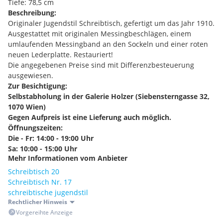
Tiefe: 78,5 cm
Beschreibung:
Originaler Jugendstil Schreibtisch, gefertigt um das Jahr 1910.
Ausgestattet mit originalen Messingbeschlägen, einem
umlaufenden Messingband an den Sockeln und einer roten
neuen Lederplatte. Restauriert!
Die angegebenen Preise sind mit Differenzbesteuerung
ausgewiesen.
Zur Besichtigung:
Selbstabholung in der Galerie Holzer (Siebensterngasse 32,
1070 Wien)
Gegen Aufpreis ist eine Lieferung auch möglich.
Öffnungszeiten:
Die - Fr: 14:00 - 19:00 Uhr
Sa: 10:00 - 15:00 Uhr
Mehr Informationen vom Anbieter
Terminvereinbarung außerhalb der Öffnungszeiten jederzeit
möglich!
Schreibtisch 20
Besuchen Sie gerne unsere Website wo eine Vielzahl an
Schreibtisch Nr. 17
restaurierten & unrestaurierten
schreibtische jugendstil
Originalmöbel, sowie Maßmöbel, ausgestellt sind.
Rechtlicher Hinweis
Gerne gehen wir auch Ihren Kundenwünschen nach.
Vorgereihte Anzeige
Telefonnummer:
(Werner Holzer)