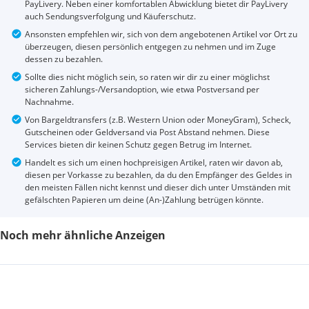
PayLivery. Neben einer komfortablen Abwicklung bietet dir PayLivery
auch Sendungsverfolgung und Käuferschutz.
Ansonsten empfehlen wir, sich von dem angebotenen Artikel vor Ort zu
überzeugen, diesen persönlich entgegen zu nehmen und im Zuge
dessen zu bezahlen.
Sollte dies nicht möglich sein, so raten wir dir zu einer möglichst
sicheren Zahlungs-/Versandoption, wie etwa Postversand per
Nachnahme.
Von Bargeldtransfers (z.B. Western Union oder MoneyGram), Scheck,
Gutscheinen oder Geldversand via Post Abstand nehmen. Diese
Services bieten dir keinen Schutz gegen Betrug im Internet.
Handelt es sich um einen hochpreisigen Artikel, raten wir davon ab,
diesen per Vorkasse zu bezahlen, da du den Empfänger des Geldes in
den meisten Fällen nicht kennst und dieser dich unter Umständen mit
gefälschten Papieren um deine (An-)Zahlung betrügen könnte.
Noch mehr ähnliche Anzeigen