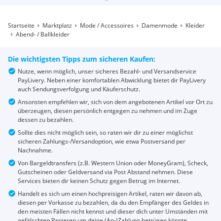
Startseite
Marktplatz
Mode / Accessoires
Damenmode
Kleider
Abend- / Ballkleider
Die wichtigsten Tipps zum sicheren Kaufen:
Nutze, wenn möglich, unser sicheres Bezahl- und Versandservice
PayLivery. Neben einer komfortablen Abwicklung bietet dir PayLivery
auch Sendungsverfolgung und Käuferschutz.
Ansonsten empfehlen wir, sich von dem angebotenen Artikel vor Ort zu
überzeugen, diesen persönlich entgegen zu nehmen und im Zuge
dessen zu bezahlen.
Sollte dies nicht möglich sein, so raten wir dir zu einer möglichst
sicheren Zahlungs-/Versandoption, wie etwa Postversand per
Nachnahme.
Von Bargeldtransfers (z.B. Western Union oder MoneyGram), Scheck,
Gutscheinen oder Geldversand via Post Abstand nehmen. Diese
Services bieten dir keinen Schutz gegen Betrug im Internet.
Handelt es sich um einen hochpreisigen Artikel, raten wir davon ab,
diesen per Vorkasse zu bezahlen, da du den Empfänger des Geldes in
den meisten Fällen nicht kennst und dieser dich unter Umständen mit
gefälschten Papieren um deine (An-)Zahlung betrügen könnte.