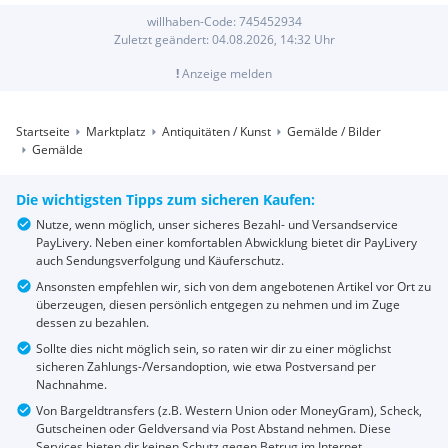
willhaben-Code:
745452934
Zuletzt geändert:
04.08.2026, 14:32
Uhr
!
Anzeige melden
Startseite
Marktplatz
Antiquitäten / Kunst
Gemälde / Bilder
Gemälde
Die wichtigsten Tipps zum sicheren Kaufen:
Nutze, wenn möglich, unser sicheres Bezahl- und Versandservice
PayLivery. Neben einer komfortablen Abwicklung bietet dir PayLivery
auch Sendungsverfolgung und Käuferschutz.
Ansonsten empfehlen wir, sich von dem angebotenen Artikel vor Ort zu
überzeugen, diesen persönlich entgegen zu nehmen und im Zuge
dessen zu bezahlen.
Sollte dies nicht möglich sein, so raten wir dir zu einer möglichst
sicheren Zahlungs-/Versandoption, wie etwa Postversand per
Nachnahme.
Von Bargeldtransfers (z.B. Western Union oder MoneyGram), Scheck,
Gutscheinen oder Geldversand via Post Abstand nehmen. Diese
Services bieten dir keinen Schutz gegen Betrug im Internet.