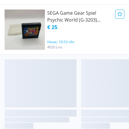
SEGA Game Gear Spiel
Psychic World (G-3203)
(NTSC-J - Japanisch)
€ 25
Heute, 10:53 Uhr
4020 Linz