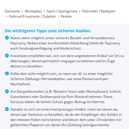
Startseite
Marktplatz
Sport / Sportgeräte
Fahrräder / Radsport
Fahrrad Ersatzteile / Zubehör
Pedale
Die wichtigsten Tipps zum sicheren Kaufen:
Nutze, wenn möglich, unser sicheres Bezahl- und Versandservice
PayLivery. Neben einer komfortablen Abwicklung bietet dir PayLivery
auch Sendungsverfolgung und Käuferschutz.
Ansonsten empfehlen wir, sich von dem angebotenen Artikel vor Ort zu
überzeugen, diesen persönlich entgegen zu nehmen und im Zuge
dessen zu bezahlen.
Sollte dies nicht möglich sein, so raten wir dir zu einer möglichst
sicheren Zahlungs-/Versandoption, wie etwa Postversand per
Nachnahme.
Von Bargeldtransfers (z.B. Western Union oder MoneyGram), Scheck,
Gutscheinen oder Geldversand via Post Abstand nehmen. Diese
Services bieten dir keinen Schutz gegen Betrug im Internet.
Handelt es sich um einen hochpreisigen Artikel, raten wir davon ab,
diesen per Vorkasse zu bezahlen, da du den Empfänger des Geldes in
den meisten Fällen nicht kennst und dieser dich unter Umständen mit
gefälschten Papieren um deine (An-)Zahlung betrügen könnte.