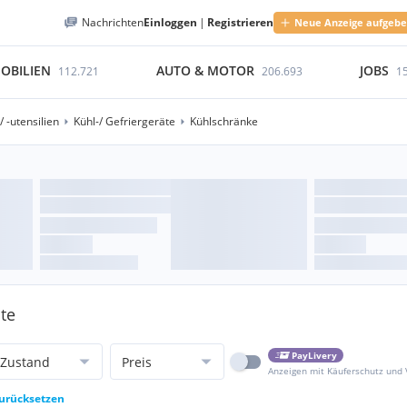
Nachrichten
Einloggen
|
Registrieren
Neue Anzeige aufgeb
OBILIEN
AUTO & MOTOR
JOBS
112.721
206.693
1
 -utensilien
Kühl-/ Gefriergeräte
Kühlschränke
äte
PayLivery
Zustand
Preis
Anzeigen mit Käuferschutz und
zurücksetzen