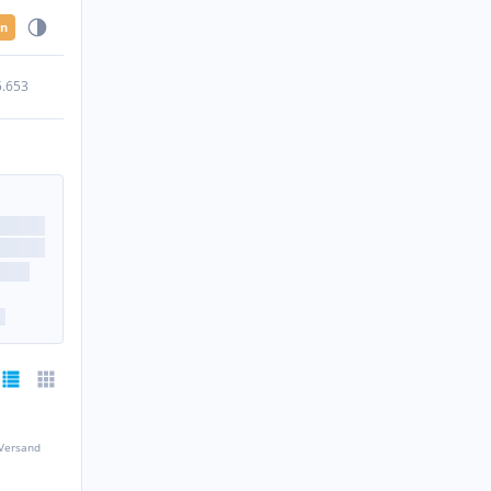
en
5.653
 Versand