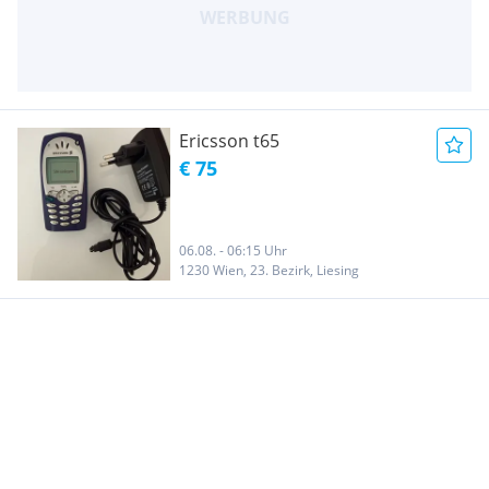
Ericsson t65
€ 75
06.08. - 06:15 Uhr
1230 Wien, 23. Bezirk, Liesing