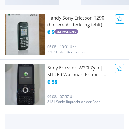
Handy Sony Ericsson T290i
(hintere Abdeckung fehlt)
€ 5
PayLivery
06.08. - 10:01 Uhr
3202 Hofstetten-Grünau
Sony Ericsson W20i Zylo |
SLIDER Walkman Phone |
Top Zustand | Inkl. Ladekabel
€ 38
06.08. - 07:57 Uhr
8181 Sankt Ruprecht an der Raab