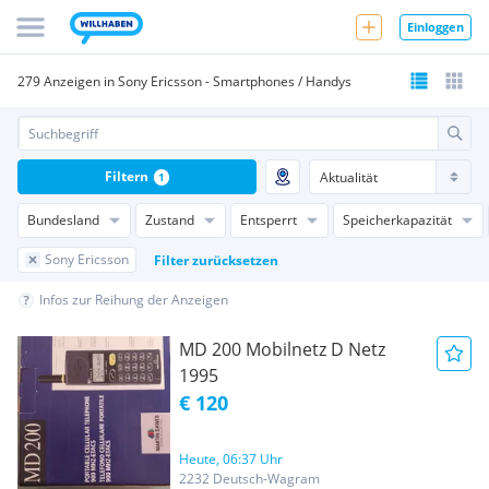
Einloggen
279 Anzeigen in Sony Ericsson - Smartphones / Handys
Filtern
1
Bundesland
Zustand
Entsperrt
Speicherkapazität
Sony Ericsson
Filter zurücksetzen
Infos zur Reihung der Anzeigen
MD 200 Mobilnetz D Netz
1995
€ 120
Heute, 06:37 Uhr
2232 Deutsch-Wagram